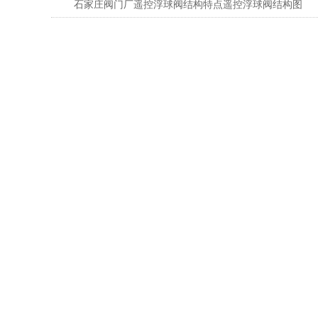
题？
石家庄阀门厂遥控浮球阀结构特点遥控浮球阀结构图