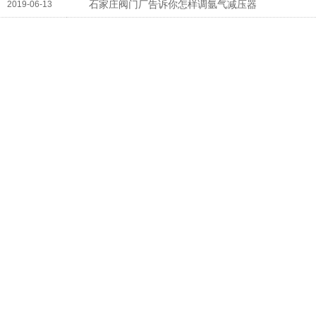
石家庄阀门厂告诉你怎样调氩气减压器
2019-06-13